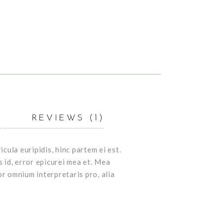
REVIEWS (1)
cula euripidis, hinc partem ei est.
s id, error epicurei mea et. Mea
ror omnium interpretaris pro, alia