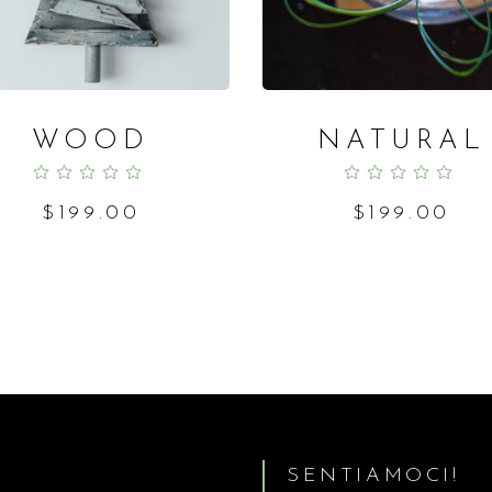
WOOD
NATURAL
Rated
Ra
5.00
out
5.00
out
of 5
of 5
$
199.00
$
199.00
SENTIAMOCI!