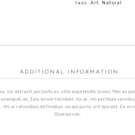
Art
Natural
TAGS:
,
ADDITIONAL INFORMATION
 vis detraxit periculis ex, nihil expetendis in mei. Mei an peri
i consequat an. Eius lorem tincidunt vix at, vel pertinax sensibu
. Vis ei rationibus definiebas, eu qui purto zril laoreet. Ex er
illum ea vim.