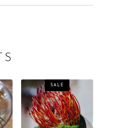
TS
SALE
ADD TO CART