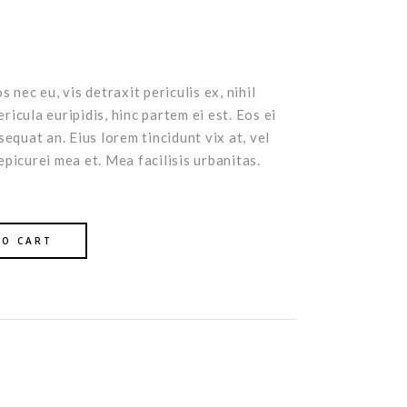
nec eu, vis detraxit periculis ex, nihil
ricula euripidis, hinc partem ei est. Eos ei
nsequat an. Eius lorem tincidunt vix at, vel
epicurei mea et. Mea facilisis urbanitas.
TO CART