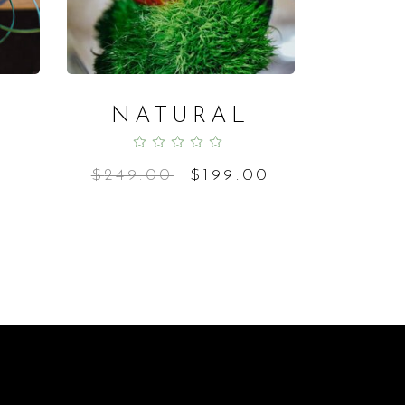
NATURAL
ted
Rated
5.00
out
of 5
$
249.00
$
199.00