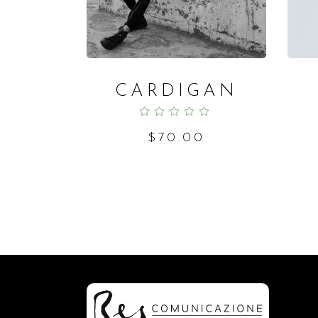
CARDIGAN
Rated
5.00
out
of 5
$
70.00