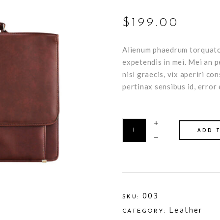
5.00
out
of 5
based
$
199.00
on
customer
rating
Alienum phaedrum torquatos 
expetendis in mei. Mei an pe
nisl graecis, vix aperiri co
pertinax sensibus id, error 
ADD 
003
SKU:
Leather
CATEGORY: