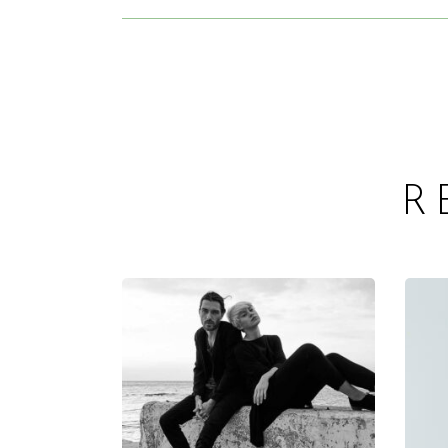
R
ADD TO CART