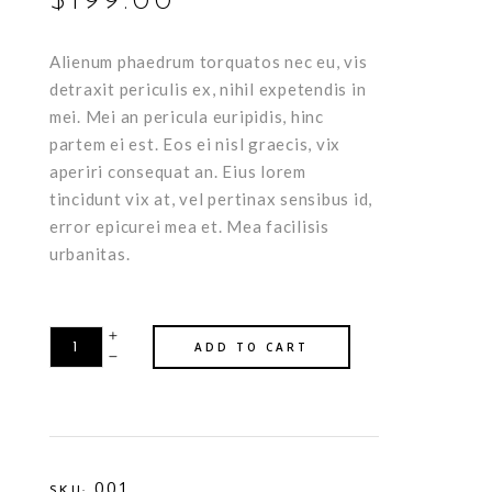
$
199.00
on
customer
rating
Alienum phaedrum torquatos nec eu, vis
detraxit periculis ex, nihil expetendis in
mei. Mei an pericula euripidis, hinc
partem ei est. Eos ei nisl graecis, vix
aperiri consequat an. Eius lorem
tincidunt vix at, vel pertinax sensibus id,
error epicurei mea et. Mea facilisis
urbanitas.
ADD TO CART
001
SKU: