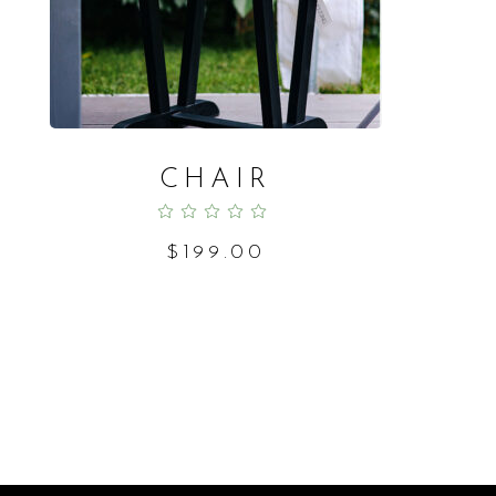
CHAIR
Rated
5.00
out
of 5
$
199.00