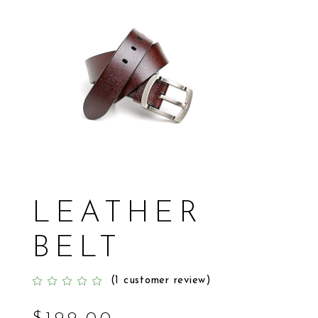
LEATHER
BELT
(
1
customer review)
Rated
1
5.00
out
of 5
based