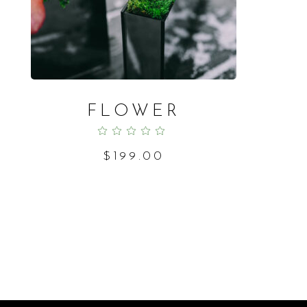
FLOWER
Rated
5.00
out
of 5
$
199.00