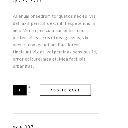
$
70.00
on
customer
rating
Alienum phaedrum torquatos nec eu, vis
detraxit periculis ex, nihil expetendis in
mei. Mei an pericula euripidis, hinc
partem ei est. Eos ei nisl graecis, vix
aperiri consequat an. Eius lorem
tincidunt vix at, vel pertinax sensibus id,
error epicurei mea et. Mea facilisis
urbanitas.
ADD TO CART
037
SKU: