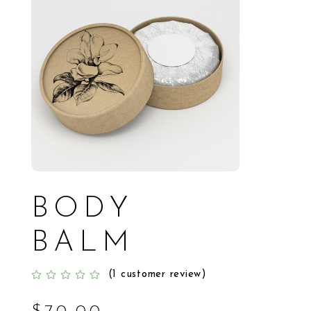
BODY
BALM
(
1
customer review)
Rated
1
5.00
out
of 5
based