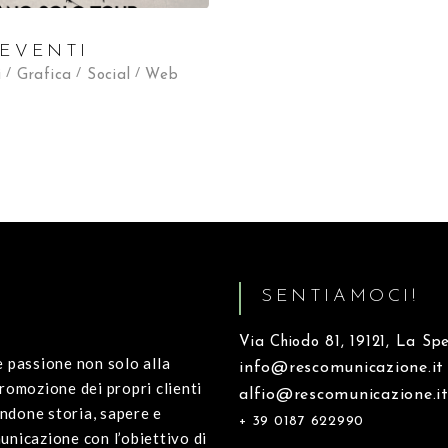
 EVENTI
i
Grafica
Social
Web
SENTIAMOCI!
Via Chiodo 81, 19121, La Sp
 passione non solo alla
info@rescomunicazione.it
romozione dei propri clienti
alfio@rescomunicazione.i
ndone storia, sapere e
+ 39 0187 622990
nicazione con l’obiettivo di