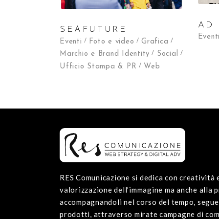
AD
SEAFUTURE
Event
Eventi
Foto e video
Grafica
Marchio e Brand Identity
Social
Ufficio Stampa & PR
Web
RES Comunicazione si dedica con creatività e
valorizzazione dell’immagine ma anche alla p
accompagnandoli nel corso del tempo, segue
prodotti, attraverso mirate campagne di comu