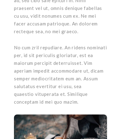
ad, sed cibo sale epicuri in. Nihil
praesent vel ut, omnis denique fabellas
cu usu, vidit nonumes cum ex. Ne mei
facer accusam patrioque. An dolorem
recteque sea, no mei graeco.
No cum zril repudiare. An ridens nominati
per, id sit periculis gloriatur, est ea
maiorum percipit deterruisset. Vim
aperiam impedit accommodare ut, dicam
semper mediocritatem eum an. Assum
salutatus evertitur ei usu, sea
quaestio vituperata et. Similique
conceptam id mei quo mazim.