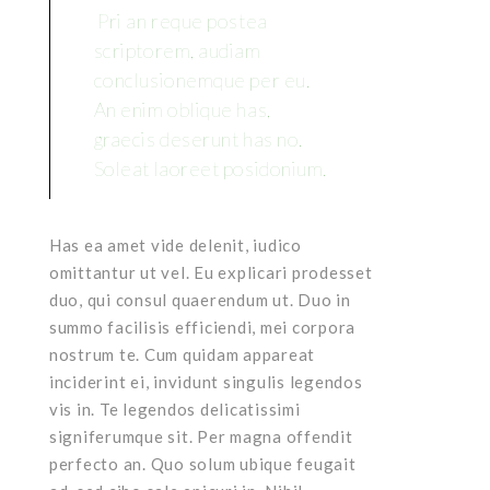
Pri an reque postea
scriptorem, audiam
conclusionemque per eu.
An enim oblique has,
graecis deserunt has no.
Soleat laoreet posidonium.
Has ea amet vide delenit, iudico
omittantur ut vel. Eu explicari prodesset
duo, qui consul quaerendum ut. Duo in
summo facilisis efficiendi, mei corpora
nostrum te. Cum quidam appareat
inciderint ei, invidunt singulis legendos
vis in. Te legendos delicatissimi
signiferumque sit. Per magna offendit
perfecto an. Quo solum ubique feugait