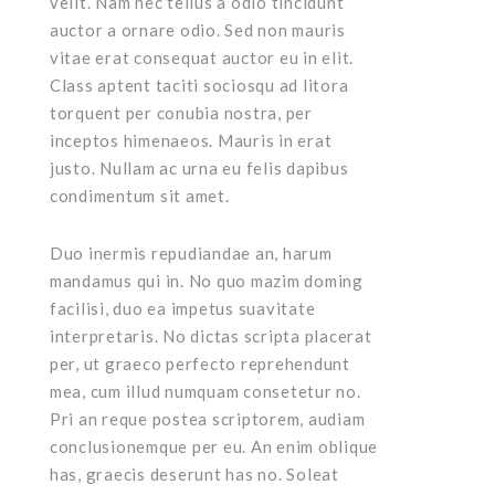
velit. Nam nec tellus a odio tincidunt
auctor a ornare odio. Sed non mauris
vitae erat consequat auctor eu in elit.
Class aptent taciti sociosqu ad litora
torquent per conubia nostra, per
inceptos himenaeos. Mauris in erat
justo. Nullam ac urna eu felis dapibus
condimentum sit amet.
Duo inermis repudiandae an, harum
mandamus qui in. No quo mazim doming
facilisi, duo ea impetus suavitate
interpretaris. No dictas scripta placerat
per, ut graeco perfecto reprehendunt
mea, cum illud numquam consetetur no.
Pri an reque postea scriptorem, audiam
conclusionemque per eu. An enim oblique
has, graecis deserunt has no. Soleat