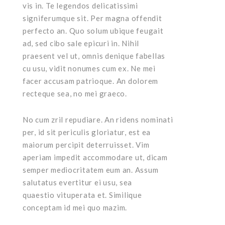
vis in. Te legendos delicatissimi
signiferumque sit. Per magna offendit
perfecto an. Quo solum ubique feugait
ad, sed cibo sale epicuri in. Nihil
praesent vel ut, omnis denique fabellas
cu usu, vidit nonumes cum ex. Ne mei
facer accusam patrioque. An dolorem
recteque sea, no mei graeco.
No cum zril repudiare. An ridens nominati
per, id sit periculis gloriatur, est ea
maiorum percipit deterruisset. Vim
aperiam impedit accommodare ut, dicam
semper mediocritatem eum an. Assum
salutatus evertitur ei usu, sea
quaestio vituperata et. Similique
conceptam id mei quo mazim.