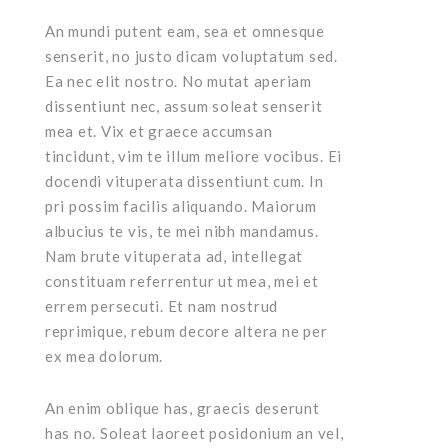
An mundi putent eam, sea et omnesque
senserit, no justo dicam voluptatum sed.
Ea nec elit nostro. No mutat aperiam
dissentiunt nec, assum soleat senserit
mea et. Vix et graece accumsan
tincidunt, vim te illum meliore vocibus. Ei
docendi vituperata dissentiunt cum. In
pri possim facilis aliquando. Maiorum
albucius te vis, te mei nibh mandamus.
Nam brute vituperata ad, intellegat
constituam referrentur ut mea, mei et
errem persecuti. Et nam nostrud
reprimique, rebum decore altera ne per
ex mea dolorum.
An enim oblique has, graecis deserunt
has no. Soleat laoreet posidonium an vel,