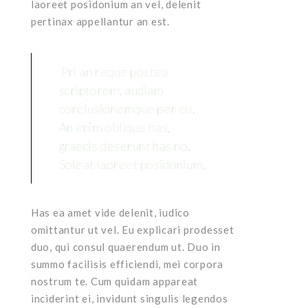
laoreet posidonium an vel, delenit
pertinax appellantur an est.
Pri an reque postea
scriptorem, audiam
conclusionemque per eu.
An enim oblique has,
graecis deserunt has no.
Soleat laoreet posidonium.
Has ea amet vide delenit, iudico
omittantur ut vel. Eu explicari prodesset
duo, qui consul quaerendum ut. Duo in
summo facilisis efficiendi, mei corpora
nostrum te. Cum quidam appareat
inciderint ei, invidunt singulis legendos